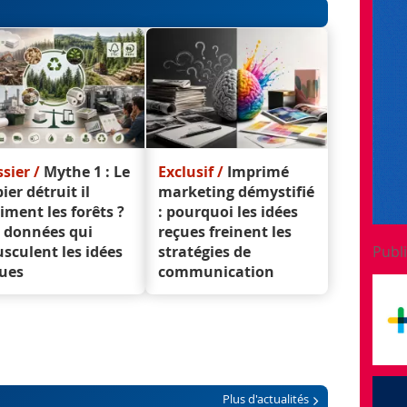
sier /
Mythe 1 : Le
Exclusif /
Imprimé
ier détruit il
marketing démystifié
iment les forêts ?
: pourquoi les idées
 données qui
reçues freinent les
Publi
sculent les idées
stratégies de
ues
communication
Plus d'actualités