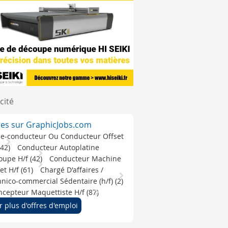
cité
res sur GraphicJobs.com
de-conducteur Ou Conducteur Offset
(42)
Conducteur Autoplatine
upe H/f (42)
Conducteur Machine
et H/f (61)
Chargé D'affaires /
nico-commercial Sédentaire (h/f) (2)
cepteur Maquettiste H/f (87)
r plus d'offres d'emploi