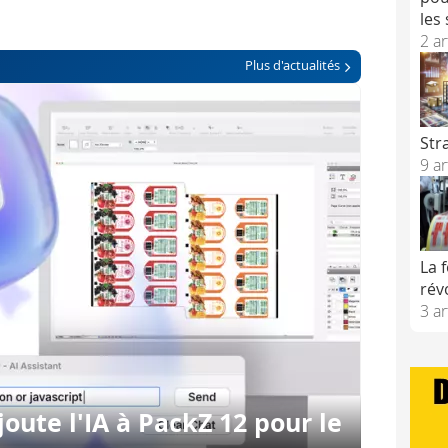
les
2 ar
Plus d'actualités
Str
9 ar
La 
rév
3 ar
oute l'IA à PackZ 12 pour le