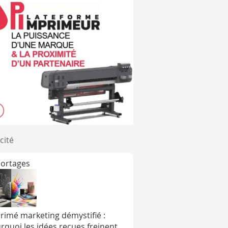
cité
ortages
rimé marketing démystifié :
rquoi les idées reçues freinent