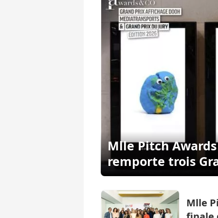
Mlle Pitch Awards
remporte trois Gr
Mlle P
finale