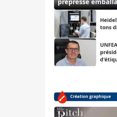
prépresse emball
Heidel
tons d
UNFEA
présid
d'étiq
Création graphique