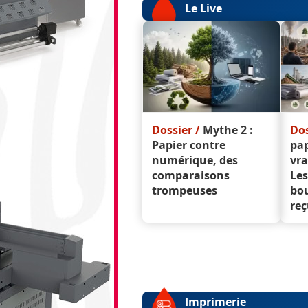
Le Live
Dossier /
Mythe 2 :
Dos
Papier contre
pap
numérique, des
vra
comparaisons
Les
trompeuses
bou
reç
Imprimerie