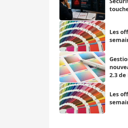
Sécuri
touche
Les of
semain
Gestio
nouvea
2.3 de
Les of
semain