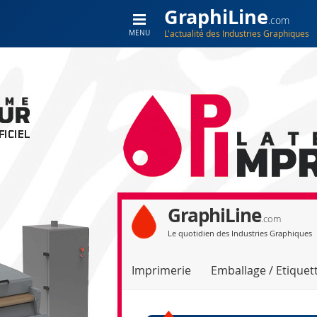
GraphiLine
.com
L'actualité des Industries Graphiques
MENU
GraphiLine
.com
Le quotidien des Industries Graphiques
Imprimerie
Emballage / Etiquet