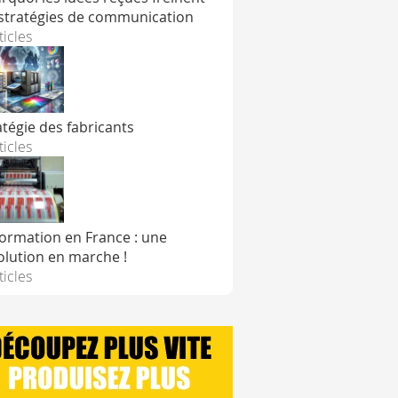
 stratégies de communication
ticles
atégie des fabricants
ticles
formation en France : une
olution en marche !
ticles