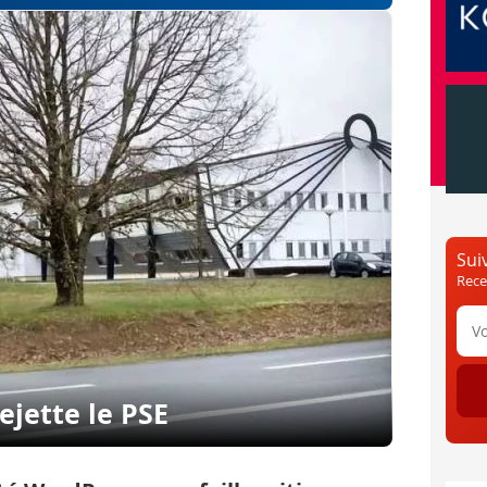
Sui
Rece
ejette le PSE