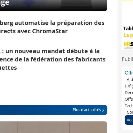
age
berg automatise la préparation des
irects avec ChromaStar
 : un nouveau mandat débute à la
ence de la fédération des fabricants
Publi
uettes
Off
Ai
H/f 
Déco
Offs
Tech
Plus d'actualités
Con
Voi