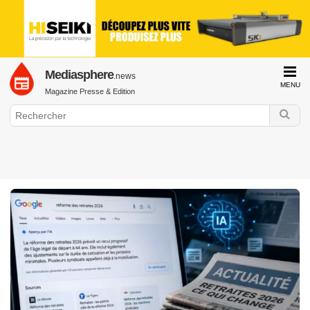
Mediasphere
.news
MENU
Magazine Presse & Edition
GraphiLine.com
Presse & Edition
Bibliothèque
Presse Quotidienne Régionale