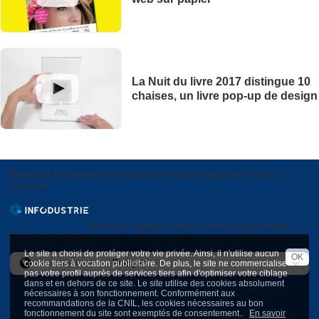
La Nuit du livre 2017 distingue 10
chaises, un livre pop-up de design
Rédaction
Recherche dans l'actualité
Publicité
Newsletter
Contact
Podcasts
Mentions légales
Cookies
Données personnelles
Charte de modération
Le site a choisi de protéger votre vie privée. Ainsi, il n'utilise aucun
OK
cookie tiers à vocation publicitaire. De plus, le site ne commercialise
International version
pas votre profil auprès de services tiers afin d'optimiser votre ciblage
dans et en dehors de ce site. Le site utilise des cookies absolument
nécessaires à son fonctionnement. Conformément aux
recommandations de la CNIL, les cookies nécessaires au bon
fonctionnement du site sont exemptés de consentement..
En savoir