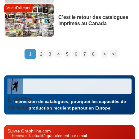
Vue d'ailleurs
C'est le retour des catalogues
imprimés au Canada
1
2
3
4
5
6
7
8
>
>|
L'édito
Impression de catalogues, pourquoi les capacités de
par Antoine Gaillard
production reculent partout en Europe
Suivre Graphiline.com
Recevoir l'actualité gratuitement par email