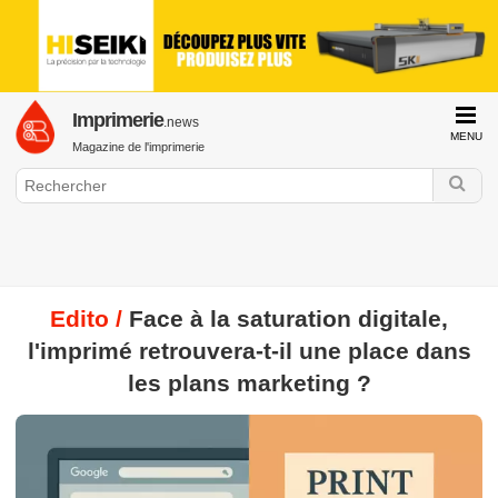
Imprimerie
.news
MENU
Magazine de l'imprimerie
Edito /
Face à la saturation digitale,
GraphiLine.com
l'imprimé retrouvera-t-il une place dans
Imprimerie
Impression Offset
Impression Numérique
Finition &
les plans marketing ?
Façonnage
Web to Print
Histoire de l'imprimerie
Interview &
Portrait
Formation & Emploi