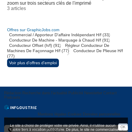
zoom sur trois secteurs clés de l'imprimé
3 articles
Offres sur GraphicJobs.com
Commercial / Apporteur D'affaire Indépendant H/f (33)
Conducteur De Machine - Marquage à Chaud H/f (91)
Conducteur Offset (h/f) (91)
Régleur Conducteur De
Machines De Façonnage H/f (77)
Conducteur De Plieuse H/f
(77)
Voir plus d'offres d'emploi
Rédaction
Recherche dans l'actualité
Publicité
Newsletter
Contact
Podcasts
Mentions légales
Cookies
Données personnelles
Charte de modération
Le site a choisi de protéger votre vie privée. Ainsi, il n'utilise aucun
OK
cookie tiers à vocation publicitaire. De plus, le site ne commercialise
International version