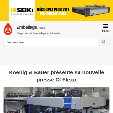
Emballage
.news
MENU
Magazine de l'emballage et étiquette
Koenig & Bauer présente sa nouvelle
GraphiLine.com
presse CI Flexo
Emballage / Etiquette
Drupa
Emballage alimentaire
Emballage
cosmétique
Emballage pharmaceutique