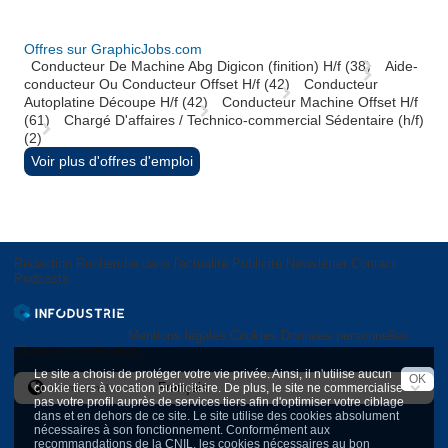
Offres sur GraphicJobs.com
Conducteur De Machine Abg Digicon (finition) H/f (38)
Aide-
conducteur Ou Conducteur Offset H/f (42)
Conducteur
Autoplatine Découpe H/f (42)
Conducteur Machine Offset H/f
(61)
Chargé D'affaires / Technico-commercial Sédentaire (h/f)
(2)
Voir plus d'offres d'emploi
Rédaction
Recherche dans l'actualité
Publicité
Newsletter
Contact
Podcasts
Mentions légales
Cookies
Données personnelles
Charte de modération
Le site a choisi de protéger votre vie privée. Ainsi, il n'utilise aucun
OK
cookie tiers à vocation publicitaire. De plus, le site ne commercialise
International version
pas votre profil auprès de services tiers afin d'optimiser votre ciblage
dans et en dehors de ce site. Le site utilise des cookies absolument
nécessaires à son fonctionnement. Conformément aux
recommandations de la CNIL, les cookies nécessaires au bon