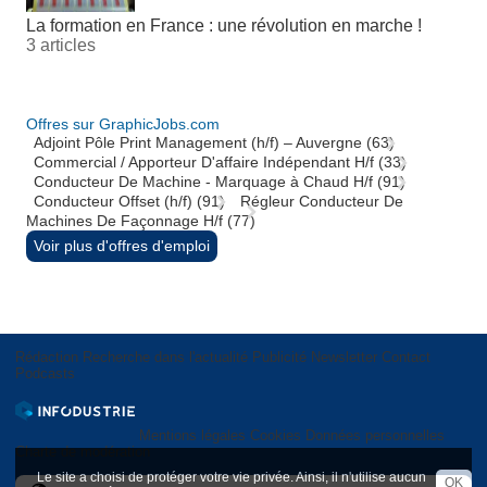
La formation en France : une révolution en marche !
3 articles
Offres sur GraphicJobs.com
Adjoint Pôle Print Management (h/f) – Auvergne (63)
Commercial / Apporteur D'affaire Indépendant H/f (33)
Conducteur De Machine - Marquage à Chaud H/f (91)
Conducteur Offset (h/f) (91)
Régleur Conducteur De
Machines De Façonnage H/f (77)
Voir plus d'offres d'emploi
Rédaction
Recherche dans l'actualité
Publicité
Newsletter
Contact
Podcasts
Mentions légales
Cookies
Données personnelles
Charte de modération
Le site a choisi de protéger votre vie privée. Ainsi, il n'utilise aucun
OK