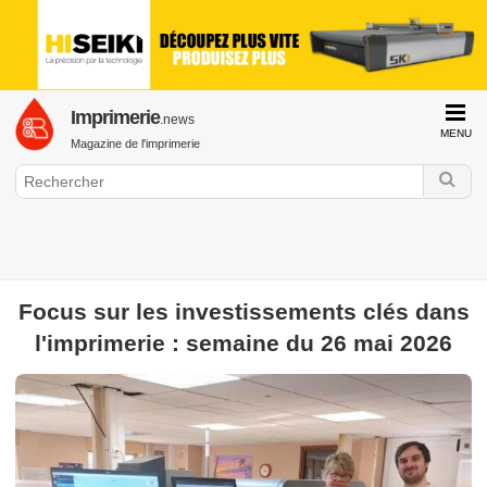
Imprimerie
.news
MENU
Magazine de l'imprimerie
Focus sur les investissements clés dans
GraphiLine.com
l'imprimerie : semaine du 26 mai 2026
Imprimerie
Impression Offset
Impression Numérique
Finition &
Façonnage
Web to Print
Histoire de l'imprimerie
Interview &
Portrait
Formation & Emploi