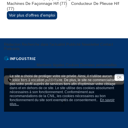
Machines De Façonnage H/f (77)
Conducteur De Plieuse H/f
(77)
Voir plus d'offres d'emploi
Rédaction
Recherche dans l'actualité
Publicité
Newsletter
Contact
Podcasts
Mentions légales
Cookies
Données personnelles
Charte de modération
Le site a choisi de protéger votre vie privée. Ainsi, il n'utilise aucun
OK
cookie tiers à vocation publicitaire. De plus, le site ne commercialise
International version
pas votre profil auprès de services tiers afin d'optimiser votre ciblage
dans et en dehors de ce site. Le site utilise des cookies absolument
nécessaires à son fonctionnement. Conformément aux
recommandations de la CNIL, les cookies nécessaires au bon
fonctionnement du site sont exemptés de consentement..
En savoir
plus...