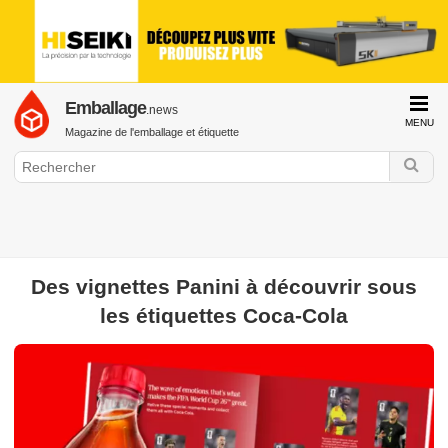
Emballage
.news
MENU
Magazine de l'emballage et étiquette
Des vignettes Panini à découvrir sous
GraphiLine.com
les étiquettes Coca-Cola
Emballage / Etiquette
Drupa
Emballage alimentaire
Emballage
cosmétique
Emballage pharmaceutique