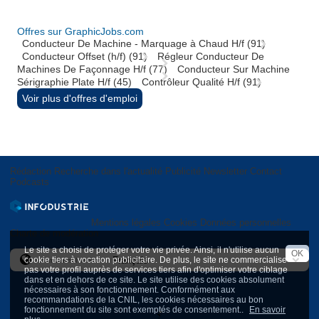
Offres sur GraphicJobs.com
Conducteur De Machine - Marquage à Chaud H/f (91)
Conducteur Offset (h/f) (91)
Régleur Conducteur De
Machines De Façonnage H/f (77)
Conducteur Sur Machine
Sérigraphie Plate H/f (45)
Contrôleur Qualité H/f (91)
Voir plus d'offres d'emploi
Rédaction
Recherche dans l'actualité
Publicité
Newsletter
Contact
Podcasts
Mentions légales
Cookies
Données personnelles
Charte de modération
Le site a choisi de protéger votre vie privée. Ainsi, il n'utilise aucun
OK
cookie tiers à vocation publicitaire. De plus, le site ne commercialise
International version
pas votre profil auprès de services tiers afin d'optimiser votre ciblage
dans et en dehors de ce site. Le site utilise des cookies absolument
nécessaires à son fonctionnement. Conformément aux
recommandations de la CNIL, les cookies nécessaires au bon
fonctionnement du site sont exemptés de consentement..
En savoir