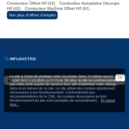
Conducteur Offset H/f (42)
Conducteur Autoplatine Découpe
H/f (42)
Conducteur Machine Offset H/f (61)
Voir plus d'offres d'emploi
Rédaction
Recherche dans l'actualité
Publicité
Newsletter
Contact
Podcasts
Mentions légales
Cookies
Données personnelles
Charte de modération
Le site a choisi de protéger votre vie privée. Ainsi, il n'utilise aucun
OK
cookie tiers à vocation publicitaire. De plus, le site ne commercialise
International version
pas votre profil auprès de services tiers afin d'optimiser votre ciblage
dans et en dehors de ce site. Le site utilise des cookies absolument
nécessaires à son fonctionnement. Conformément aux
recommandations de la CNIL, les cookies nécessaires au bon
fonctionnement du site sont exemptés de consentement..
En savoir
plus...