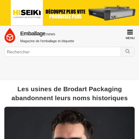
Emballage
.news
MENU
Magazine de l'emballage et étiquette
Les usines de Brodart Packaging
GraphiLine.com
abandonnent leurs noms historiques
Emballage / Etiquette
Drupa
Emballage alimentaire
Emballage
cosmétique
Emballage pharmaceutique