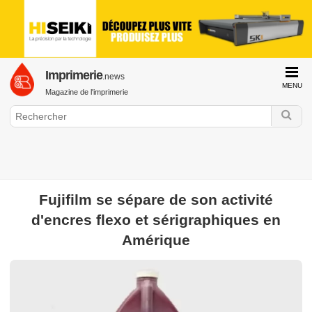
Imprimerie
.news
MENU
Magazine de l'imprimerie
Fujifilm se sépare de son activité
GraphiLine.com
d'encres flexo et sérigraphiques en
Imprimerie
Impression Offset
Impression Numérique
Finition &
Amérique
Façonnage
Web to Print
Histoire de l'imprimerie
Interview &
Portrait
Formation & Emploi