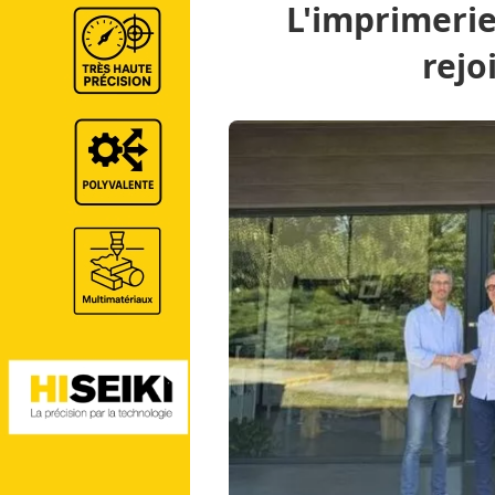
L'imprimerie
rejo
GraphiLine.com
Imprimerie
Impression Offse
l'imprimerie
Interview & Portrait