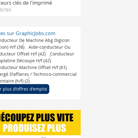
teurs clés de l'imprimé
ticles
res sur GraphicJobs.com
nducteur De Machine Abg Digicon
ition) H/f (38)
Aide-conducteur Ou
ucteur Offset H/f (42)
Conducteur
platine Découpe H/f (42)
ducteur Machine Offset H/f (61)
rgé D'affaires / Technico-commercial
ntaire (h/f) (2)
r plus d'offres d'emploi