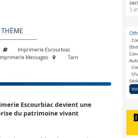
sec
3 ar
E THÈME
Off
Co
(fin
Imprimerie Escourbiac
Cond
Imprimerie Messages
Tarn
Auto
Con
Cha
Séde
Actualités de l'entreprise
Voi
imerie Escourbiac devient une
rise du patrimoine vivant