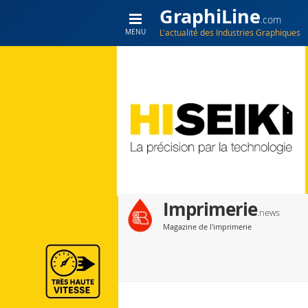
GraphiLine
.com
L'actualité des Industries Graphiques
MENU
Imprimerie
.news
Magazine de l'imprimerie