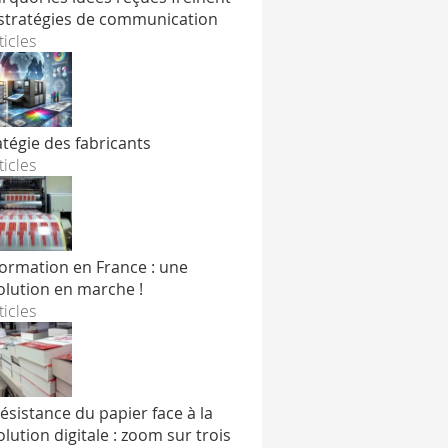
 stratégies de communication
ticles
atégie des fabricants
ticles
formation en France : une
olution en marche !
ticles
résistance du papier face à la
olution digitale : zoom sur trois