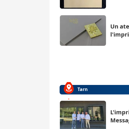
Un ate
l'impr
Tarn
L'impr
Messa