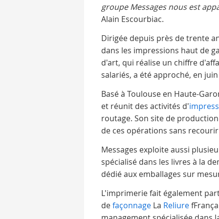
groupe Messages nous est app
Alain Escourbiac.
Dirigée depuis près de trente an
dans les impressions haut de ga
d'art, qui réalise un chiffre d'af
salariés, a été approché, en jui
Basé à Toulouse en Haute-Garo
et réunit des activités d'
impress
routage. Son site de production
de ces opérations sans recourir 
Messages exploite aussi plusieur
spécialisé dans les livres à la
dédié aux emballages sur mesure
L'imprimerie fait également part
de
façonnage
La
Reliure
fFrançai
management spécialisée dans la 