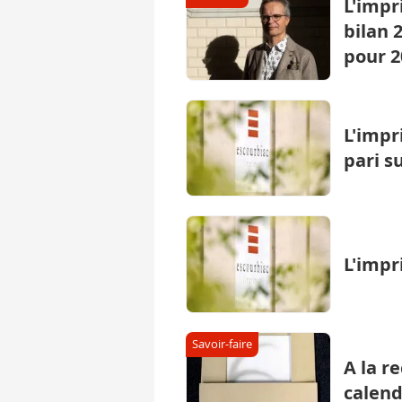
L'impr
bilan 
pour 2
L'impr
pari su
L'impr
Savoir-faire
A la r
calend