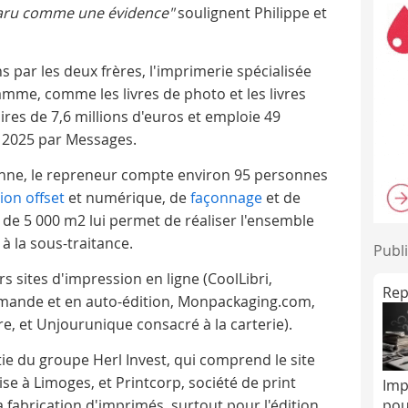
aru comme une évidence"
soulignent Philippe et
s par les deux frères, l'imprimerie spécialisée
mme, comme les livres de photo et les livres
faires de 7,6 millions d'euros et emploie 49
n 2025 par Messages.
nne, le repreneur compte environ 95 personnes
ion offset
et numérique, de
façonnage
et de
 de 5 000 m2 lui permet de réaliser l'ensemble
à la sous-traitance.
Publi
s sites d'impression en ligne (CoolLibri,
Rep
 demande et en auto-édition, Monpackaging.com,
, et Unjourunique consacré à la carterie).
ie du groupe Herl Invest, qui comprend le site
se à Limoges, et Printcorp, société de print
Imp
pou
fabrication d'imprimés, surtout pour l'édition,