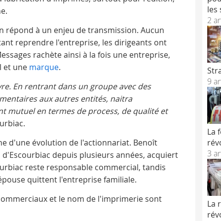
les
ne.
2 ar
on répond à un enjeu de transmission. Aucun
nt reprendre l'entreprise, les dirigeants ont
essages rachète ainsi à la fois une entreprise,
el et une
marque
.
Str
9 ar
uvre. En rentrant dans un groupe avec des
entaires aux autres entités, naitra
t mutuel en termes de process, de qualité et
ourbiac.
La 
rév
 d'une évolution de l'actionnariat. Benoît
3 ar
 d'Escourbiac depuis plusieurs années, acquiert
courbiac reste responsable commercial, tandis
pouse quittent l'entreprise familiale.
 commerciaux et le nom de l'imprimerie sont
La 
rév