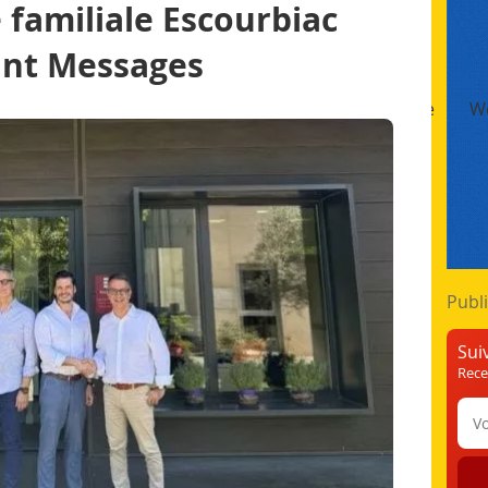
 familiale Escourbiac
int Messages
t
Impression Numérique
Finition & Façonnage
We
Formation & Emploi
Publi
Sui
Rece