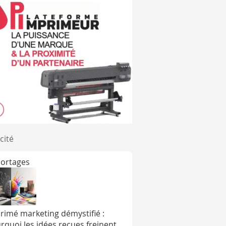
cité
ortages
rimé marketing démystifié :
rquoi les idées reçues freinent