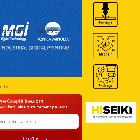
b to Print
Histoire de
cité
vre Graphiline.com
voir l'actualité gratuitement par email