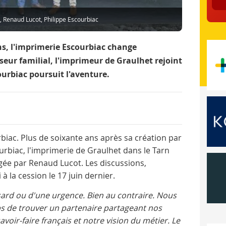
c, Renaud Lucot, Philippe Escourbiac
s, l'imprimerie Escourbiac change
seur familial, l'imprimeur de Graulhet rejoint
ourbiac poursuit l'aventure.
iac. Plus de soixante ans après sa création par
ourbiac, l'imprimerie de Graulhet dans le Tarn
igée par Renaud Lucot. Les discussions,
 à la cession le 17 juin dernier.
asard ou d'une urgence. Bien au contraire. Nous
s de trouver un partenaire partageant nos
voir-faire français et notre vision du métier. Le