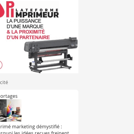
cité
ortages
rimé marketing démystifié :
rquoi les idées reçues freinent