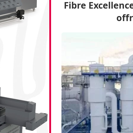
Fibre Excellence
GraphiLine.com
off
Papier
Drupa
Carton ond