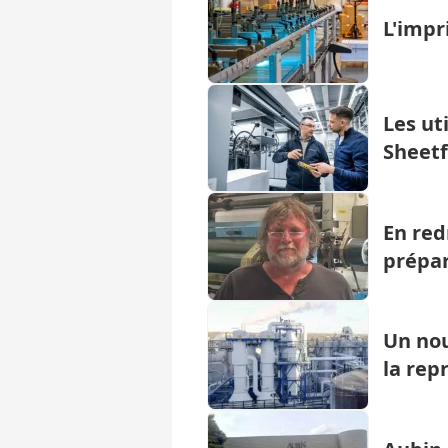
L'impr
Les ut
Sheetf
En red
prépar
Un nou
la rep