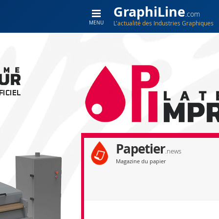
GraphiLine
.com
L'actualité des Industries Graphiques
MENU
Papetier
.news
Magazine du papier