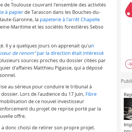
 de Toulouse couvrant l'ensemble des activités
te à papier
de Tarascon dans les Bouches-du-
Haute-Garonne, la
papeterie à l'arrêt Chapelle
ne-Maritime et les sociétés forestières Sebso
é. Il y a quelques jours on apprenait qu'u
n
isseur de renom"
par la direction était intéressé
 plusieurs sources proches du dossier citées par
banquier d'affaires Matthieu Pigasse, qui a déposé
rsonnel.
Publi
ise au sérieux pour conduire le tribunal à
 dossier. Lors de l'audience du 17 juin,
Fibre
Rep
 mobilisation de ce nouvel investisseur
renforcement du projet de reprise porté par la
uvelle offre.
Imp
n a donc choisi de retirer son propre projet.
pou