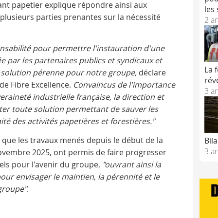
nt papetier explique répondre ainsi aux
les
 plusieurs parties prenantes sur la nécessité
2 ar
ponsabilité pour permettre l'instauration d'une
par les partenaires publics et syndicaux et
La 
ne solution pérenne pour notre groupe,
déclare
rév
de Fibre Excellence.
Convaincus de l'importance
3 ar
raineté industrielle française, la direction et
er toute solution permettant de sauver les
té des activités papetières et forestières."
 que les travaux menés depuis le début de la
Bil
3 ar
ovembre 2025, ont permis de faire progresser
els pour l'avenir du groupe,
"ouvrant ainsi la
our envisager le maintien, la pérennité et le
 groupe"
.