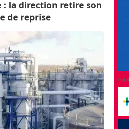
 : la direction retire son
re de reprise
ulé
Papetier
Prix du papier
Publi