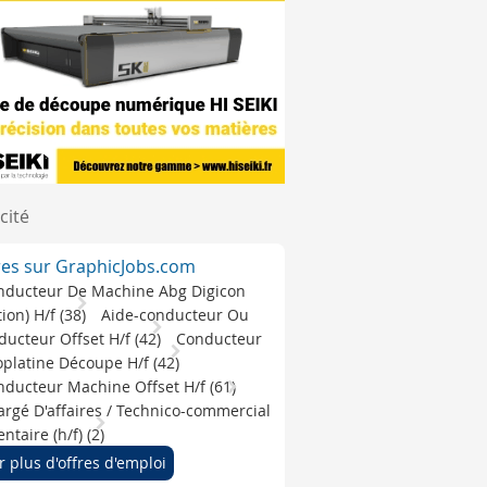
cité
res sur GraphicJobs.com
nducteur De Machine Abg Digicon
ition) H/f (38)
Aide-conducteur Ou
ucteur Offset H/f (42)
Conducteur
platine Découpe H/f (42)
ducteur Machine Offset H/f (61)
rgé D'affaires / Technico-commercial
ntaire (h/f) (2)
r plus d'offres d'emploi