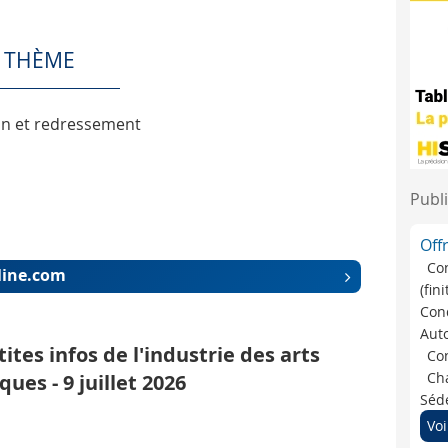
E THÈME
ion et redressement
Publi
Off
Co
iline.com
(fin
Cond
Auto
tites infos de l'industrie des arts
Con
ques - 9 juillet 2026
Cha
Séde
Voi