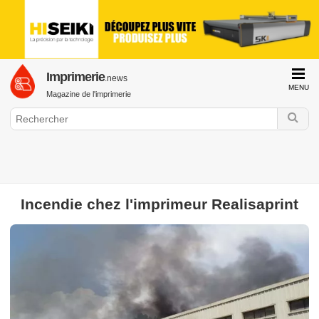
Imprimerie
.news
MENU
Magazine de l'imprimerie
Incendie chez l'imprimeur Realisaprint
GraphiLine.com
Imprimerie
Impression Offset
Impression Numérique
Finition &
Façonnage
Web to Print
Histoire de l'imprimerie
Interview &
Portrait
Formation & Emploi