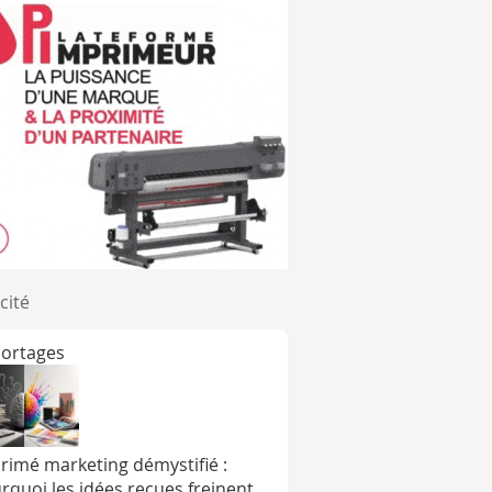
cité
ortages
rimé marketing démystifié :
rquoi les idées reçues freinent