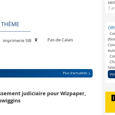
sec
3 ar
E THÈME
Off
Co
(fin
Pas-de-Calais
imprimerie SIB
Cond
Auto
Con
Cha
Séde
Plus d'actualités
Voi
sement judiciaire pour Wizpaper,
owiggins