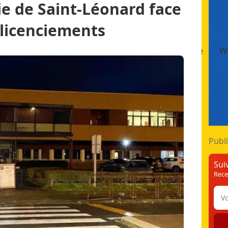
rie de Saint-Léonard face
 licenciements
t
Impression Numérique
Finition & Façonnage
We
Formation & Emploi
Publi
Sui
Rece