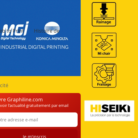
b to Print
Histoire de
cité
vre Graphiline.com
voir l'actualité gratuitement par email