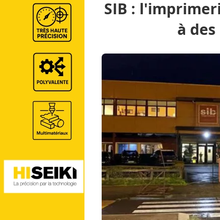
SIB : l'imprime
à des
GraphiLine.com
Imprimerie
Impression Offse
l'imprimerie
Interview & Portrait