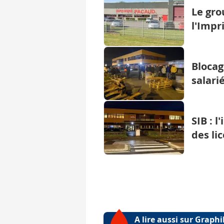
Le gro
l'Impr
Blocage
salari
SIB : 
des li
A lire aussi sur Graph