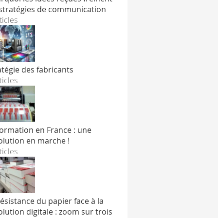
 stratégies de communication
ticles
atégie des fabricants
ticles
formation en France : une
olution en marche !
ticles
résistance du papier face à la
olution digitale : zoom sur trois