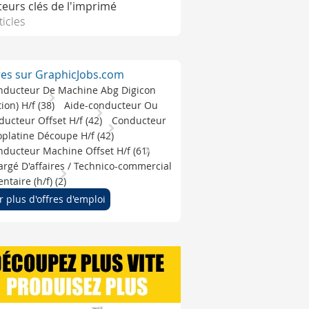
teurs clés de l'imprimé
ticles
res sur GraphicJobs.com
nducteur De Machine Abg Digicon
ition) H/f (38)
Aide-conducteur Ou
ucteur Offset H/f (42)
Conducteur
platine Découpe H/f (42)
ducteur Machine Offset H/f (61)
rgé D'affaires / Technico-commercial
ntaire (h/f) (2)
r plus d'offres d'emploi