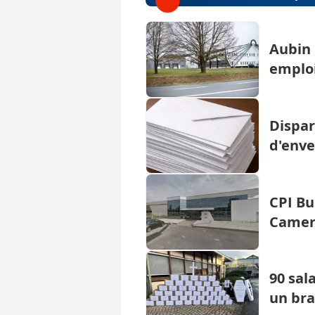
Aubin 
emplo
Dispar
d'env
CPI Bu
Camer
90 sal
un bra