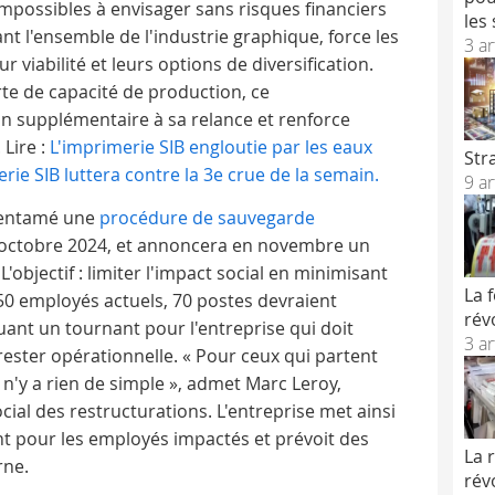
mpossibles à envisager sans risques financiers
les
nt l'ensemble de l'industrie graphique, force les
3 ar
r viabilité et leurs options de diversification.
erte de capacité de production, ce
in supplémentaire à sa relance et renforce
 Lire :
L'imprimerie SIB engloutie par les eaux
Str
rie SIB luttera contre la 3e crue de la semain.
9 ar
a entamé une
procédure de sauvegarde
 16 octobre 2024, et annoncera en novembre un
 L'objectif : limiter l'impact social en minimisant
La 
50 employés actuels, 70 postes devraient
rév
ant un tournant pour l'entreprise qui doit
3 ar
ester opérationnelle. « Pour ceux qui partent
 n'y a rien de simple », admet Marc Leroy,
cial des restructurations. L'entreprise met ainsi
 pour les employés impactés et prévoit des
La 
rne.
rév