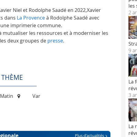
les
Xavier Niel et Rodolphe Saadé en 2022,Xavier
2 ar
rts dans
La Provence
à Rodolphe Saadé avec
 d'une imprimerie commune.
 à mutualiser les ressources et à moderniser les
 les deux groupes de
presse
.
Str
9 ar
E THÈME
La 
rév
3 ar
-Matin
Var
La 
rév
égionale
Plus d'actualités