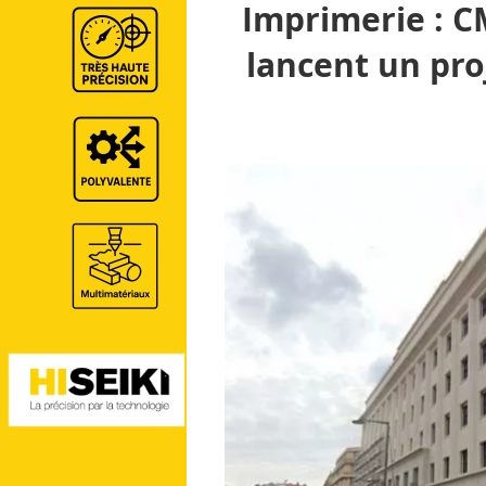
Imprimerie : C
lancent un pro
GraphiLine.com
Imprimerie
Impression Offse
l'imprimerie
Interview & Portrait