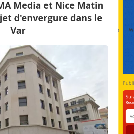
MA Media et Nice Matin
jet d'envergure dans le
Var
t
Impression Numérique
Finition & Façonnage
We
Formation & Emploi
Publi
Sui
Rece