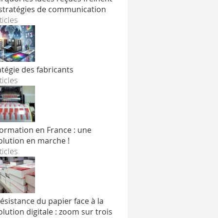
 stratégies de communication
ticles
atégie des fabricants
ticles
formation en France : une
olution en marche !
ticles
résistance du papier face à la
olution digitale : zoom sur trois