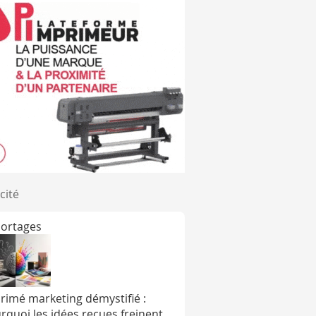
cité
ortages
rimé marketing démystifié :
rquoi les idées reçues freinent