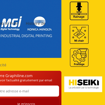
b to Print
Histoire de
cité
vre Graphiline.com
voir l'actualité gratuitement par email