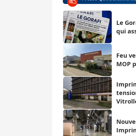
Le Gor
qui as
Feu ve
MOP p
Imprim
tensio
Vitroll
Nouve
Impri