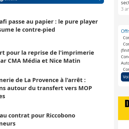
sec
3 ar
afi passe au papier : le pure player
sume le contre-pied
Off
Co
Co
(fin
rt pour la reprise de l'imprimerie
Cond
ar CMA Média et Nice Matin
Auto
Con
Voi
erie de La Provence à l'arrêt :
ns autour du transfert vers MOP
es
au contrat pour Riccobono
meurs