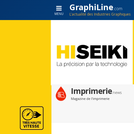
GraphiLine
.com
L'actualité des Industries Graphiques
MENU
Imprimerie
.news
Magazine de l'imprimerie