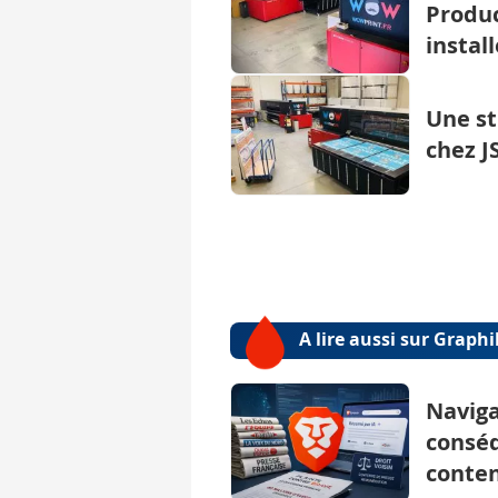
Produc
instal
Une st
chez J
A lire aussi sur Graph
Naviga
conséq
conten