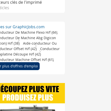
teurs clés de l'imprimé
ticles
res sur GraphicJobs.com
nducteur De Machine Flexo H/f (66)
nducteur De Machine Abg Digicon
ition) H/f (38)
Aide-conducteur Ou
ucteur Offset H/f (42)
Conducteur
platine Découpe H/f (42)
ducteur Machine Offset H/f (61)
r plus d'offres d'emploi