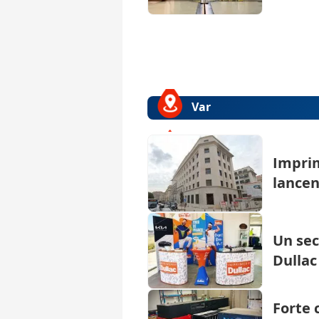
Var
Imprim
lancen
Un se
Dullac
Forte 