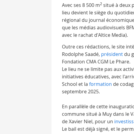
2
Avec ses 8 500 m
situé à deux p
lieu devient le siège du quotidi
régional du journal économiqu
que les médias audiovisuels BFM 
avec le rachat d'Altice Media).
Outre ces rédactions, le site in
Rodolphe Saadé,
président
du g
Fondation CMA CGM Le Phare.
Le lieu ne se limite pas aux acti
initiatives éducatives, avec l'arr
School et la
formation
de codage
septembre 2025.
En parallèle de cette inaugurat
commune situé à Muy dans le Va
de Xavier Niel, pour un
investis
Le bail est déjà signé, et le per