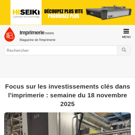
Imprimerie
.news
MENU
Magazine de l'imprimerie
Focus sur les investissements clés dans
GraphiLine.com
l'imprimerie : semaine du 18 novembre
Imprimerie
Impression Offset
Impression Numérique
Finition &
2025
Façonnage
Web to Print
Histoire de l'imprimerie
Interview &
Portrait
Formation & Emploi